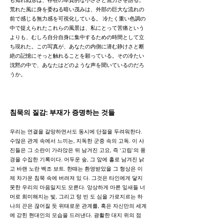
も知れぬ形は、存在の本質的な小ささと無力さを語る。
荒れた風に身を委ねる暗い茂みは、外部の巨大な流れの
前で感じる無力感を可視化している。 冷たく重い色調の
中で捉えられたこれらの風景は、私にとって苦痛という
よりも、むしろ自分自身に集中するための時間として立
ち現れた。この写真が、あなたの内側に潜む静けさと断
絶の記憶にそっと触れることを願っている。その冷たい
沈黙の中で、あなたはどのような声を聞いているのだろ
うか。
침묵의 질감: 부재가 증명하는 것들
우리는 연결을 갈망하면서도 동시에 단절을 두려워한다.
수많은 관계 속에서 느끼는, 지독한 군중 속의 고독. 이 사
진들은 그 소란이 가라앉은 뒤 남겨진 고요, 즉 ‘고립’의 풍
경을 수집한 기록이다. 어두운 숲, 그 앞에 홀로 남겨진 낡
고 바랜 노란 백조 보트. 한때는 환영받았을 그 형상은 이
제 차가운 침묵 속에 버려져 있 다. 그것은 타인에게 닿지
못한 우리의 마음일지도 모른다. 앙상하게 마른 잎새들 너
머로 희미해지는 빛, 그리고 텅 빈 도 심을 가로지르는 하
나의 끈은 끊어질 듯 위태로운 관계를, 혹은 자신만의 세계
에 갇힌 현대인의 모습을 드러낸다. 광활한 대지 위의 점