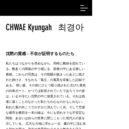
CHWAE Kyungah 최경아
沈黙の質感：不在が証明するものたち
私たちはつながりを求めながら、同時に断絶を恐れてい
る。数多くの関係の中で感じる、群衆の中にある激しい
孤独。これらの写真は、その喧騒が鎮まったあとに残さ
れた静けさ、すなわち「孤立」の風景を収集した記録で
ある。 暗い森、その前にひとつ取り残された古びた黄色
の白鳥ボート。かつては歓迎されていたであろうその姿
は、いまや冷たい沈黙の中に放置されている。それは他
者に届くことのなかった私たちの心なのかもしれない。
枯れた葉の向こうでかすかに消えていく光、そして空虚
な都市を横切る一本の線は、今にも切れそうな不安定な
関係、あるいは自らの世界に閉じこもった現代人の姿を
示している。 広大な大地に浮かぶ一点、霧の中に沈む名