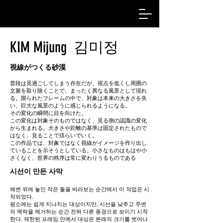
KIM Mijung 김미정
視線がつくる砂漠
普段は見過ごしてしまう存在だが、視点を低くし周囲の
文脈を取り除くことで、まったく異なる風景として現れ
る。限られたフレームの中で、対象は本来の大きさを失
い、巨大な風景のように感じられるようになる。
その変化の瞬間に目を向けた。
この変化は対象そのものではなく、見る側の認識の変化
から生まれる。大きさや距離の基準は固定されたもので
はなく、見ることで揺らいでいく。
この作品では、対象ではなく視線がイメージを作り出し
ていることを示そうとしている。小さなものはもはや小
さくなく、世界の秩序は常に変わりうるものである
시선이 만든 사막
해변 위에 놓인 작은 돌을 바라보는 순간에서 이 작업은 시
작되었다.
평소에는 쉽게 지나치는 대상이지만, 시선을 낮추고 주변
의 맥락을 제거하는 순간 전혀 다른 풍경으로 보이기 시작
한다. 제한된 프레임 안에서 대상은 본래의 크기를 벗어나