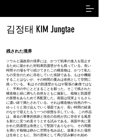
김정태 KIM Jungtae
残された境界
ソウルと議政府の境界には、かつて戦車の進入を阻止す
るために築かれた対戦車防護壁が今も残っている。長い
時間その場を守り続けてきたこの構造物は、かつて私た
ちの安全のために存在していた痕跡である。もはや機能
することはないが、その時間の重みは依然として空間に
残っている。 私はその防護壁がもはや緊張の象徴ではな
く、平和の中にとどまることを願った。そこで残された
構造物と緑に満ちた自然をともに撮影し、植物と防護壁
の形態をあらためて再配置した。画面は現実よりもさら
に濃い緑で満たされている。それは構造物が自然の中へ
ゆっくりと溶け込んでいく場面であり、長い時間の経過
のなかで迎えたもう一つの状態を示している。 この作品
は、過去の軍事的痕跡と現在の自然が共に存在する風景
を新たに見つめ直そうとする試みである。画面中央に置
かれた防護壁は依然として堅固でありながら、その周囲
を満たす植物は静かに空間を包み込む。放棄された場所
は生命とともに、別の意味として再び読み解かれ始め