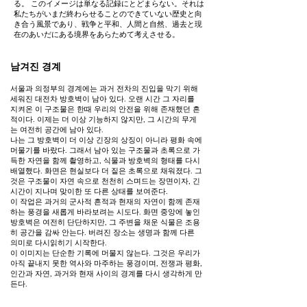
る。 このイメージは単なる記録にとどまらない。それは
私たちがいまだ終わらせることのできていない歴史と向
き合う風景であり、戦争と平和、人間と自然、過去と現
在のあいだにある境界をあらためて考えさせる。
남겨진 경계
서울과 의정부의 경계에는 과거 전차의 진입을 막기 위해
세워진 대전차 방호벽이 남아 있다. 오랜 시간 그 자리를
지켜온 이 구조물은 한때 우리의 안전을 위해 존재했던 흔
적이다. 이제는 더 이상 기능하지 않지만, 그 시간의 무게
는 여전히 공간에 남아 있다.
나는 그 방호벽이 더 이상 긴장의 상징이 아니라 평화 속에
머물기를 바랐다. 그래서 남아 있는 구조물과 초록으로 가
득한 자연을 함께 촬영하고, 식물과 방호벽의 형태를 다시
배열했다. 화면은 현실보다 더 짙은 초록으로 채워졌다. 그
것은 구조물이 자연 속으로 천천히 스며드는 장면이자, 긴
시간이 지나며 맞이한 또 다른 상태를 보여준다.
이 작업은 과거의 군사적 흔적과 현재의 자연이 함께 존재
하는 풍경을 새롭게 바라보려는 시도다. 화면 중앙에 놓인
방호벽은 여전히 단단하지만, 그 주변을 채운 식물은 조용
히 공간을 감싸 안는다. 버려진 장소는 생명과 함께 다른
의미로 다시읽히기 시작한다.
이 이미지는 단순한 기록에 머물지 않는다. 그것은 우리가
아직 끝내지 못한 역사와 마주하는 풍경이며, 전쟁과 평화,
인간과 자연, 과거와 현재 사이의 경계를 다시 생각하게 만
든다.