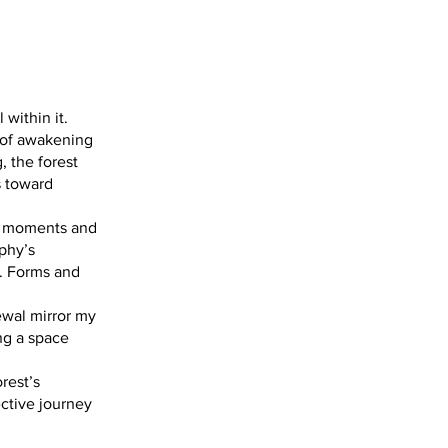
 within it.
 of awakening
 the forest
s toward
ss moments and
phy’s
d. Forms and
newal mirror my
ng a space
rest’s
ctive journey