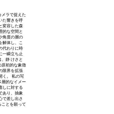
カメラで捉えた
いた響きを呼
と変容した森
理的な空間と
や角度の層の
を解体し、こ
の代わりに時
に一瞬立ち止
、静 けさと
の原初的な象徴
の限界を拡張
開く。 私の写
多層的なイメー
癒しに対する
であり、抽象
心で差し出さ
ることを願って