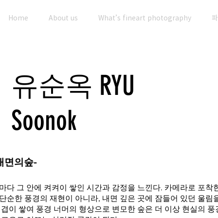
Home
About us
What’s fineart photography
파
유순옥 RYU
Soonok
 -내면의숲-
마다 그 안에 켜켜이 쌓인 시간과 감정을 느낀다. 카메라로 포착
단순한 풍경의 재현이 아니라, 내면 깊은 곳에 잠들어 있던 울림
겹겹이 쌓여 풍경 너머의 형상으로 변모한 숲은 더 이상 현실의 풍