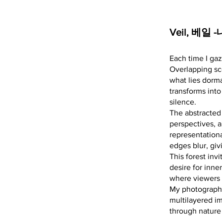
Veil, 베일
Each time I gaz
Overlapping sc
what lies dorm
transforms into
silence.
The abstracted
perspectives, a
representation
edges blur, giv
This forest inv
desire for inn
where viewers 
My photographs
multilayered i
through nature 