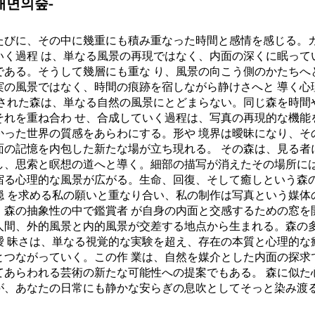
 -내면의숲-
たびに、その中に幾重にも積み重なった時間と感情を感じる。
いく過程 は、単なる風景の再現ではなく、内面の深くに眠って
である。そうして幾層にも重な り、風景の向こう側のかたちへ
実の風景ではなく、時間の痕跡を宿しながら静けさへと 導く心
化された森は、単なる自然の風景にとどまらない。同じ森を時間
それを重ね合わ せ、合成していく過程は、写真の再現的な機能
かった世界の質感をあらわにする。形や 境界は曖昧になり、そ
面の記憶を内包した新たな場が立ち現れる。 その森は、見る者
し、思索と瞑想の道へと導く。細部の描写が消えたその場所には
宿る心理的な風景が広がる。生命、回復、そして癒しという森
穏 を求める私の願いと重なり合い、私の制作は写真という媒体
、森の抽象性の中で鑑賞者 が自身の内面と交感するための窓を
人間、外的風景と内的風景が交差する地点から生まれる。森の
曖 昧さは、単なる視覚的な実験を超え、存在の本質と心理的な
とつながっていく。この作 業は、自然を媒介とした内面の探求
てあらわれる芸術の新たな可能性への提案でもある。 森に似た
が、あなたの日常にも静かな安らぎの息吹としてそっと染み渡