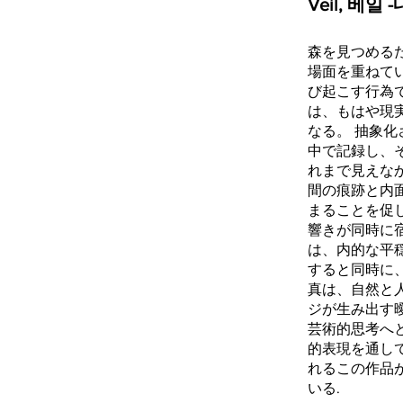
Veil, 베일
森を見つめる
場面を重ねて
び起こす行為
は、もはや現
なる。 抽象
中で記録し、
れまで見えな
間の痕跡と内
まることを促
響きが同時に
は、内的な平
すると同時に
真は、自然と
ジが生み出す
芸術的思考へ
的表現を通し
れるこの作品
いる.