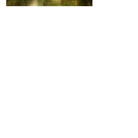
Where the Boundary Lingers #3
2026, 50 × 73 cm, Archival Pigment Print on Printmaking
Paper with Hand-Coated Emulsion
사진공간 길